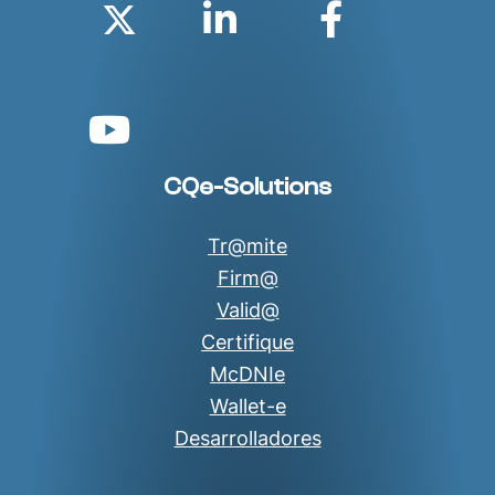
Twitter
Linkedin
Faceboo
YouTube
CQe-Solutions
Tr@mite
Firm@
Valid@
Certifique
McDNIe
Wallet-e
Desarrolladores