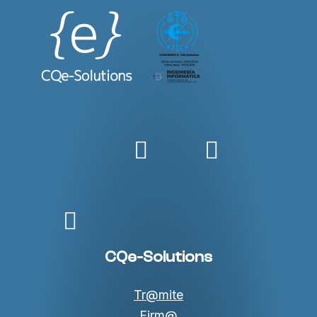
Twitter
Linkedin
Faceboo
YouTube
CQe-Solutions
Tr@mite
Firm@