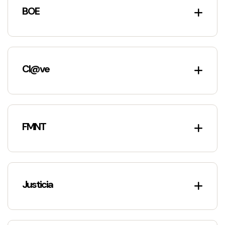
BOE
Cl@ve
FMNT
Justicia